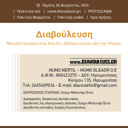
Μεταπηδήστε
Πέμπτη, 06 Αυγούστου, 2026
στο
Τελευταία νέα
«www.diavouleusi.gr»
ΠΡΩΤΟΣΕΛΙΔΑ
περιεχόμενο
Πολιτική Απορρήτου
Πολιτική cookie
Όροι Χρήσης
Διαβούλευση
Νέα από Ηγουμενίτσα, Φιλιάτι, Θεσπρωτία και όλη την Ήπειρο.