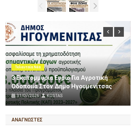
Τελευταία Νέα
Πολίτες Θεσπρωτίας Ενάντια Στι
τική
Ανεμογεννήτριες: Ποιον Ενοχλού
ίτσας
Πανό Μας;
25/07/2026
KOSTAS
ΑΝΑΓΝΩΣΤΕΣ