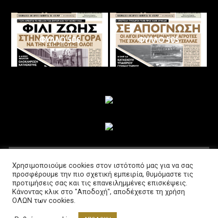
ΦΥΛΛΟ 506
ΦΥΛΛΟ 505
ΑΚΟΛΟΥΘΗΣΤΕ ΜΑΣ
Χρησιμοποιούμε cookies στον ιστότοπό μας για να σας
προσφέρουμε την πιο σχετική εμπειρία, θυμόμαστε τις
προτιμήσεις σας και τις επανειλημμένες επισκέψεις.
Κάνοντας κλικ στο "Αποδοχή", αποδέχεστε τη χρήση
ΟΛΩΝ των cookies.