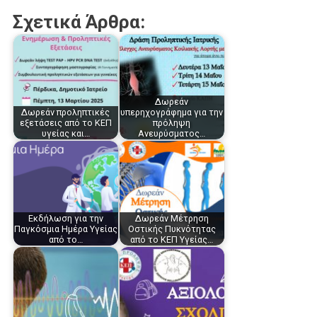
Σχετικά Άρθρα:
Δωρεάν
Δωρεάν προληπτικές
υπερηχογράφημα για την
εξετάσεις από το ΚΕΠ
πρόληψη
υγείας και…
Ανευρύσματος…
Εκδήλωση για την
Δωρεάν Μέτρηση
Παγκόσμια Ημέρα Υγείας
Οστικής Πυκνότητας
από το…
από το ΚΕΠ Υγείας…