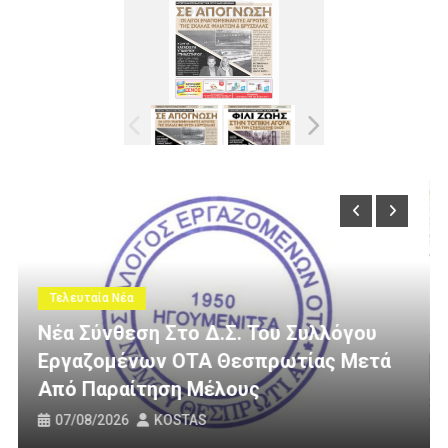
Τελευταία Νέα
υλλόγου
ας Μετά
3 Εκατομμύρια Ευρώ Για Αγροτικ
Οδοποιία Στον Δήμο Ηγουμενίτσ
31/07/2026
KOSTAS