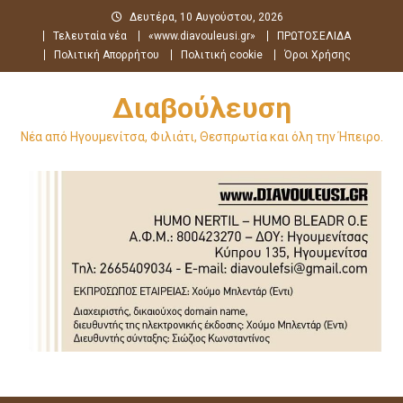
Μεταπηδήστε
Δευτέρα, 10 Αυγούστου, 2026
στο
Τελευταία νέα
«www.diavouleusi.gr»
ΠΡΩΤΟΣΕΛΙΔΑ
περιεχόμενο
Πολιτική Απορρήτου
Πολιτική cookie
Όροι Χρήσης
Διαβούλευση
Νέα από Ηγουμενίτσα, Φιλιάτι, Θεσπρωτία και όλη την Ήπειρο.