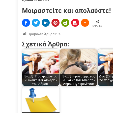
Μοιραστείτε και απολαύστε!
SHARES
Προβολές Άρθρου:
99
Σχετικά Άρθρα:
Έναρξη Προγράμματος
Έναρξη προγράμματος
Δύο (2) 
«Γυναίκα Και Άθληση»
«Γυναίκα Και Άθληση»
το πρόγ
του Δήμου…
Δήμου Ηγουμενίτσας