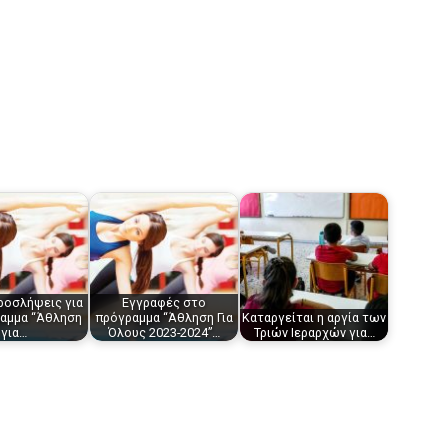
προσλήψεις για
Εγγραφές στο
ραμμα “Άθληση
πρόγραμμα “Άθληση Για
Καταργείται η αργία των
για…
Όλους 2023-2024”…
Τριών Ιεραρχών για…