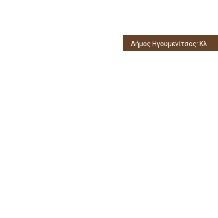
Δήμος Ηγουμενίτσας: Kλειστό αύριο το Β΄ Δημοτικό Σχολείο Ηγουμενίτσας