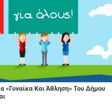
α «Γυναίκα Και Άθληση» Του Δήμου
αι