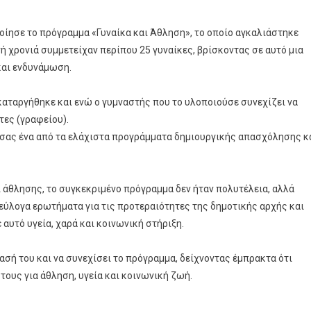
οίησε το πρόγραμμα «Γυναίκα και Άθληση», το οποίο αγκαλιάστηκε
νή χρονιά συμμετείχαν περίπου 25 γυναίκες, βρίσκοντας σε αυτό μια
και ενδυνάμωση.
καταργήθηκε και ενώ ο γυμναστής που το υλοποιούσε συνεχίζει να
τες (γραφείου).
τσας ένα από τα ελάχιστα προγράμματα δημιουργικής απασχόλησης κ
ι άθλησης, το συγκεκριμένο πρόγραμμα δεν ήταν πολυτέλεια, αλλά
εύλογα ερωτήματα για τις προτεραιότητες της δημοτικής αρχής και
αυτό υγεία, χαρά και κοινωνική στήριξη.
σή του και να συνεχίσει το πρόγραμμα, δείχνοντας έμπρακτα ότι
 τους για άθληση, υγεία και κοινωνική ζωή.