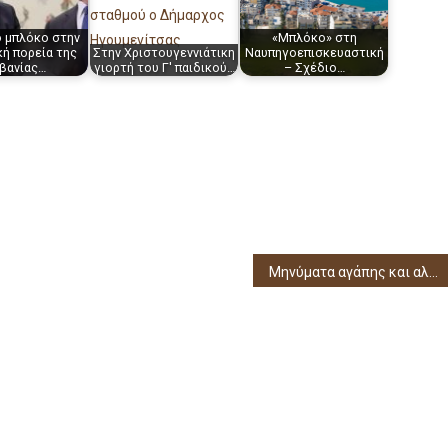
ό μπλόκο στην
«Μπλόκο» στη
κή πορεία της
Στην Χριστουγεννιάτικη
Ναυπηγοεπισκευαστική
βανίας…
γιορτή του Γ' παιδικού…
– Σχέδιο…
Μηνύματα αγάπης και αλληλεγγύης στο Νοσοκομείο Φιλιατών από παιδιά και εκπαιδευτικούς