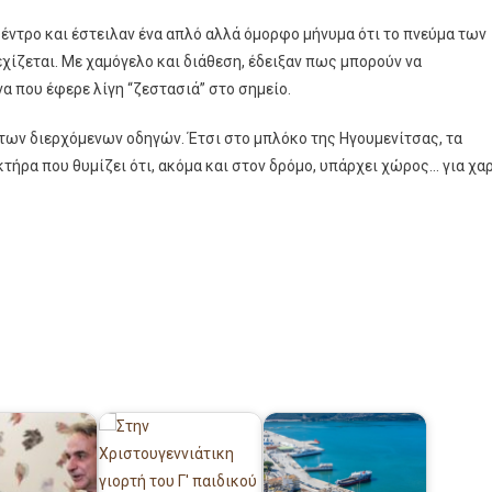
 δέντρο και έστειλαν ένα απλό αλλά όμορφο μήνυμα ότι το πνεύμα των
εχίζεται. Με χαμόγελο και διάθεση, έδειξαν πως μπορούν να
να που έφερε λίγη “ζεστασιά” στο σημείο.
 των διερχόμενων οδηγών. Έτσι στο μπλόκο της Ηγουμενίτσας, τα
ήρα που θυμίζει ότι, ακόμα και στον δρόμο, υπάρχει χώρος… για χα