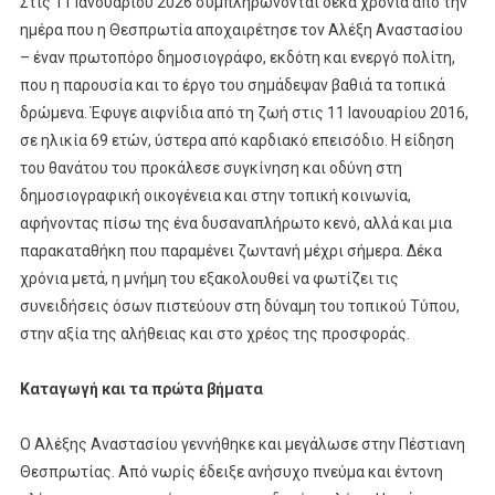
Στις 11 Ιανουαρίου 2026 συμπληρώνονται δέκα χρόνια από την
ημέρα που η Θεσπρωτία αποχαιρέτησε τον Αλέξη Αναστασίου
– έναν πρωτοπόρο δημοσιογράφο, εκδότη και ενεργό πολίτη,
που η παρουσία και το έργο του σημάδεψαν βαθιά τα τοπικά
δρώμενα. Έφυγε αιφνίδια από τη ζωή στις 11 Ιανουαρίου 2016,
σε ηλικία 69 ετών, ύστερα από καρδιακό επεισόδιο. Η είδηση
του θανάτου του προκάλεσε συγκίνηση και οδύνη στη
δημοσιογραφική οικογένεια και στην τοπική κοινωνία,
αφήνοντας πίσω της ένα δυσαναπλήρωτο κενό, αλλά και μια
παρακαταθήκη που παραμένει ζωντανή μέχρι σήμερα. Δέκα
χρόνια μετά, η μνήμη του εξακολουθεί να φωτίζει τις
συνειδήσεις όσων πιστεύουν στη δύναμη του τοπικού Τύπου,
στην αξία της αλήθειας και στο χρέος της προσφοράς.
Καταγωγή και τα πρώτα βήματα
Ο Αλέξης Αναστασίου γεννήθηκε και μεγάλωσε στην Πέστιανη
Θεσπρωτίας. Από νωρίς έδειξε ανήσυχο πνεύμα και έντονη