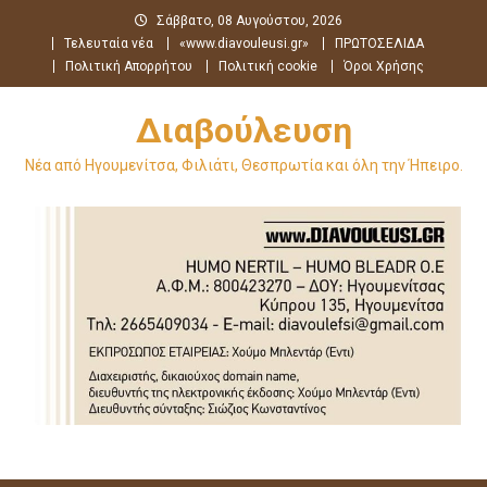
Μεταπηδήστε
Σάββατο, 08 Αυγούστου, 2026
στο
Τελευταία νέα
«www.diavouleusi.gr»
ΠΡΩΤΟΣΕΛΙΔΑ
περιεχόμενο
Πολιτική Απορρήτου
Πολιτική cookie
Όροι Χρήσης
Διαβούλευση
Νέα από Ηγουμενίτσα, Φιλιάτι, Θεσπρωτία και όλη την Ήπειρο.