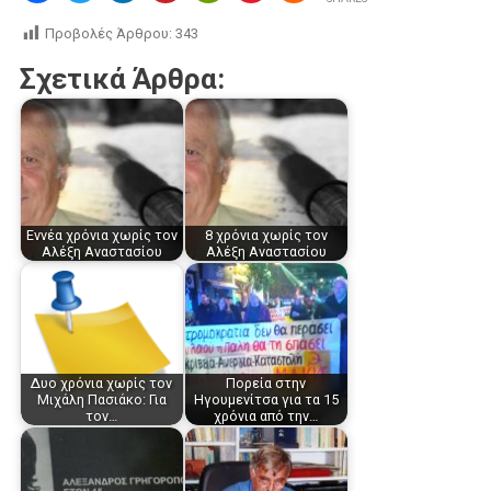
Προβολές Άρθρου:
343
Σχετικά Άρθρα:
Εννέα χρόνια χωρίς τον
8 χρόνια χωρίς τον
Αλέξη Αναστασίου
Αλέξη Αναστασίου
Δυο χρόνια χωρίς τον
Πορεία στην
Μιχάλη Πασιάκο: Για
Ηγουμενίτσα για τα 15
τον…
χρόνια από την…