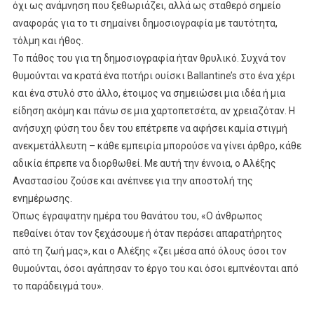
όχι ως ανάμνηση που ξεθωριάζει, αλλά ως σταθερό σημείο
αναφοράς για το τι σημαίνει δημοσιογραφία με ταυτότητα,
τόλμη και ήθος.
Το πάθος του για τη δημοσιογραφία ήταν θρυλικό. Συχνά τον
θυμούνται να κρατά ένα ποτήρι ουίσκι Ballantine’s στο ένα χέρι
και ένα στυλό στο άλλο, έτοιμος να σημειώσει μια ιδέα ή μια
είδηση ακόμη και πάνω σε μια χαρτοπετσέτα, αν χρειαζόταν. Η
ανήσυχη φύση του δεν του επέτρεπε να αφήσει καμία στιγμή
ανεκμετάλλευτη – κάθε εμπειρία μπορούσε να γίνει άρθρο, κάθε
αδικία έπρεπε να διορθωθεί. Με αυτή την έννοια, ο Αλέξης
Αναστασίου ζούσε και ανέπνεε για την αποστολή της
ενημέρωσης.
Όπως έγραψατην ημέρα του θανάτου του, «Ο άνθρωπος
πεθαίνει όταν τον ξεχάσουμε ή όταν περάσει απαρατήρητος
από τη ζωή μας», και ο Αλέξης «ζει μέσα από όλους όσοι τον
θυμούνται, όσοι αγάπησαν το έργο του και όσοι εμπνέονται από
το παράδειγμά του».