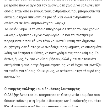
με τρόπο που να αγγίζει τον αναγνώστη χωρίς να θολώνει την
ουσία. Ήταν από εκείνους τους ανθρώπους που μπορούσαν να
είναι αυστηροί απέναντι σε μια αδικία, αλλά ανθρώπινοι
απέναντι σε έναν συμπολίτη που λύγιζε.
Το ψευδώνυμο με το οποίο υπέγραφε σε στήλη του για χρόνια
«Αλεξη-κέραυνος» έγινε αναγνωρίσιμο και ταυτίστηκε με
παρεμβάσεις που έδιναν τόνο και κατεύθυνση στη δημόσια
συζήτηση. Δεν δίσταζε να αναδείξει προβλήματα, να επισημάνει
λάθη, να ζητήσει ευθύνες, να καταγράψει τις παραλείψεις. Το
έκανε, όμως, όχι για να «θορυβήσει», αλλά γιατί πίστευε ότι
αυτή είναι η ουσία της δημοσιογραφίας: να ελέγχει, να φωτίζει,
να πιέζει για λύσεις. Και κυρίως, να στέκεται στην πλευρά της
κοινωνίας.
Ο ενεργός πολίτης και ο δημόσιος λειτουργός
Ο Αλέξης Αναστασίου υπηρέτησε τη Θεσπρωτία και μέσα από
θέσεις ευθύνης στη δημόσια διοίκηση ως διευθυντής του τότε
ΙΚΑ. Η εμπειρία αυτή δεν τον απομάκρυνε από τη