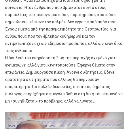
Ο Αλέξης Αναστασίου είχε μια ιδιαίτερη σχέση με την
κοινωνία. Ήταν άνθρωπος που βρισκόταν κοντά στους
συμπολίτες του: άκουγε, ρωτούσε, παρατηρούσε, κρατούσε
σημειώσεις, «έπιανε τον παλμό». Δεν έγραφε από απόσταση.
Έγραφε μέσα από την πραγματικότητα της Θεσπρωτίας, για
ανθρώπους που τον έβλεπαν καθημερινά και τον
αντιμετώπιζαν όχι ως «δημόσιο πρόσωπο», αλλά ως έναν δικό
τους άνθρωπο.
Η δουλειά του επηρέασε τη ζωή της περιοχής όχι μόνο γιατί
ενημέρωνε, αλλά γιατί κινητοποιούσε. Έφερνε θέματα στην
επιφάνεια. Δημιουργούσε πίεση. Άνοιγε συζητήσεις. Έδινε
ορατότητα σε ζητήματα που αλλιώς θα περνούσαν
απαρατήρητα. Για πολλές δεκαετίες, ο τοπικός δημόσιος
διάλογος στηρίχθηκε σε μεγάλο βαθμό στη δική του επιμονή να
μη «συνηθίζεται» το πρόβλημα, αλλά να λύνεται.