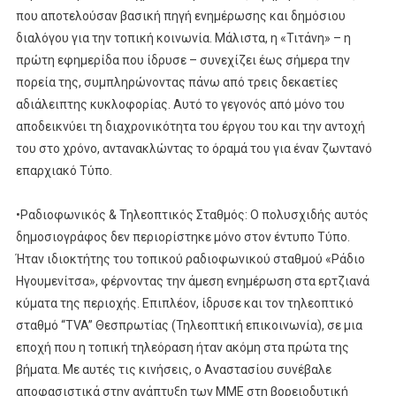
που αποτελούσαν βασική πηγή ενημέρωσης και δημόσιου
διαλόγου για την τοπική κοινωνία. Μάλιστα, η «Τιτάνη» – η
πρώτη εφημερίδα που ίδρυσε – συνεχίζει έως σήμερα την
πορεία της, συμπληρώνοντας πάνω από τρεις δεκαετίες
αδιάλειπτης κυκλοφορίας. Αυτό το γεγονός από μόνο του
αποδεικνύει τη διαχρονικότητα του έργου του και την αντοχή
του στο χρόνο, αντανακλώντας το όραμά του για έναν ζωντανό
επαρχιακό Τύπο.
•Ραδιοφωνικός & Τηλεοπτικός Σταθμός: Ο πολυσχιδής αυτός
δημοσιογράφος δεν περιορίστηκε μόνο στον έντυπο Τύπο.
Ήταν ιδιοκτήτης του τοπικού ραδιοφωνικού σταθμού «Ράδιο
Ηγουμενίτσα», φέρνοντας την άμεση ενημέρωση στα ερτζιανά
κύματα της περιοχής. Επιπλέον, ίδρυσε και τον τηλεοπτικό
σταθμό “TVA” Θεσπρωτίας (Τηλεοπτική επικοινωνία), σε μια
εποχή που η τοπική τηλεόραση ήταν ακόμη στα πρώτα της
βήματα. Με αυτές τις κινήσεις, ο Αναστασίου συνέβαλε
αποφασιστικά στην ανάπτυξη των ΜΜΕ στη βορειοδυτική