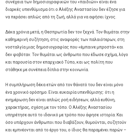
συνέχεια των δημοσιογραφικών του «παιδιών» είναι ένα
διαρκές υπενθύμισμα ότι ο Αλέξης Αναστασίου δεν έζησε για
να περάσει απλώς από τη ζωή, αλλά για να αφήσει ίχνος.
Δέκα χρόνια μετά, η Θεσπρωτία δεν τον ξεχνά. Τον θυμάται στην
καθημερινή συζήτηση, στις αναφορές των παλαιότερων, στη
νοσταλγία μιας δημοσιογραφίας που «έμπαινε μπροστά» και
δεν φοβόταν. Τον θυμάται ως άνθρωπο που έδωσε σχήμα, λόγο
και παρουσία στον επαρχιακό Τύπο, και ως πολίτη που
στάθηκε με συνέπεια δίπλα στην κοινωνία.
Η συμπλήρωση δέκα ετών από τον θάνατό του δεν είναι μόνο
ένα χρονικό ορόσημο. Είναι ευκαιρία υπενθύμισης: ότι η
ενημέρωση δεν είναι απλώς ροή ειδήσεων, αλλά ευθύνη,
χαρακτήρας, σχέση με τον τόπο. Ο Αλέξης Αναστασίου
υπηρέτησε αυτό το ιδανικό με τρόπο που άφησε ιστορία. Και
όσο υπάρχουν άνθρωποι που διαβάζουν, θυμούνται, συζητούν
και εμπνέονται από το έργο του, ο ίδιος θα παραμένει παρών –