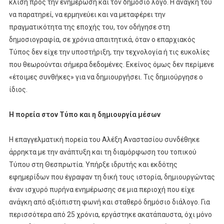
κλίση προς την ενημέρωση και τον δημόσιο λόγο. Η ανάγκη του
να παρατηρεί, να ερμηνεύει και να μεταφέρει την
πραγματικότητα της εποχής του, τον οδήγησε στη
δημοσιογραφία, σε χρόνια απαιτητικά, όταν ο επαρχιακός
Τύπος δεν είχε την υποστήριξη, την τεχνολογία ή τις ευκολίες
που θεωρούνται σήμερα δεδομένες. Εκείνος όμως δεν περίμενε
«έτοιμες συνθήκες» για να δημιουργήσει. Τις δημιούργησε ο
ίδιος.
Η πορεία στον Τύπο και η δημιουργία μέσων
Η επαγγελματική πορεία του Αλέξη Αναστασίου συνδέθηκε
άρρηκτα με την ανάπτυξη και τη διαμόρφωση του τοπικού
Τύπου στη Θεσπρωτία. Υπήρξε ιδρυτής και εκδότης
εφημερίδων που έγραψαν τη δική τους ιστορία, δημιουργώντας
έναν ισχυρό πυρήνα ενημέρωσης σε μια περιοχή που είχε
ανάγκη από αξιόπιστη φωνή και σταθερό δημόσιο διάλογο. Για
περισσότερα από 25 χρόνια, εργάστηκε ακατάπαυστα, όχι μόνο