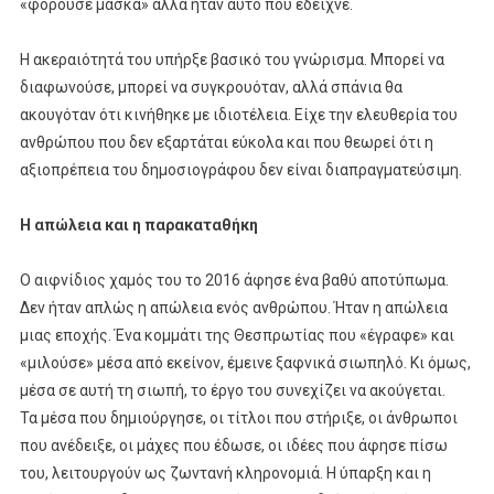
«φορούσε μάσκα» αλλά ήταν αυτό που έδειχνε.
Η ακεραιότητά του υπήρξε βασικό του γνώρισμα. Μπορεί να
διαφωνούσε, μπορεί να συγκρουόταν, αλλά σπάνια θα
ακουγόταν ότι κινήθηκε με ιδιοτέλεια. Είχε την ελευθερία του
ανθρώπου που δεν εξαρτάται εύκολα και που θεωρεί ότι η
αξιοπρέπεια του δημοσιογράφου δεν είναι διαπραγματεύσιμη.
Η απώλεια και η παρακαταθήκη
Ο αιφνίδιος χαμός του το 2016 άφησε ένα βαθύ αποτύπωμα.
Δεν ήταν απλώς η απώλεια ενός ανθρώπου. Ήταν η απώλεια
μιας εποχής. Ένα κομμάτι της Θεσπρωτίας που «έγραφε» και
«μιλούσε» μέσα από εκείνον, έμεινε ξαφνικά σιωπηλό. Κι όμως,
μέσα σε αυτή τη σιωπή, το έργο του συνεχίζει να ακούγεται.
Τα μέσα που δημιούργησε, οι τίτλοι που στήριξε, οι άνθρωποι
που ανέδειξε, οι μάχες που έδωσε, οι ιδέες που άφησε πίσω
του, λειτουργούν ως ζωντανή κληρονομιά. Η ύπαρξη και η